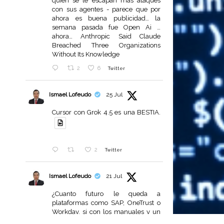
quien se le escapan mas ataques
con sus agentes - parece que por
ahora es buena publicidad… la
semana pasada fue Open Ai …
ahora… Anthropic Said Claude
Breached Three Organizations
Without Its Knowledge
2
6
Twitter
Ismael Lofeudo
25 Jul
Cursor con Grok 4.5 es una BESTIA.
2
Twitter
Ismael Lofeudo
21 Jul
¿Cuanto futuro le queda a
plataformas como SAP, OneTrust o
Workday, si con los manuales y un
poco de IA las empresas pueden