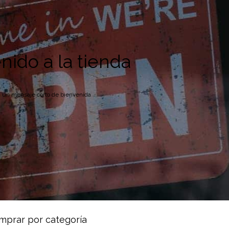
nido a la tienda
í un mensaje corto de bienvenida
mprar por categoría