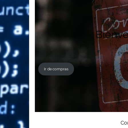
Bienve
Escrib
Ir de compras
Co