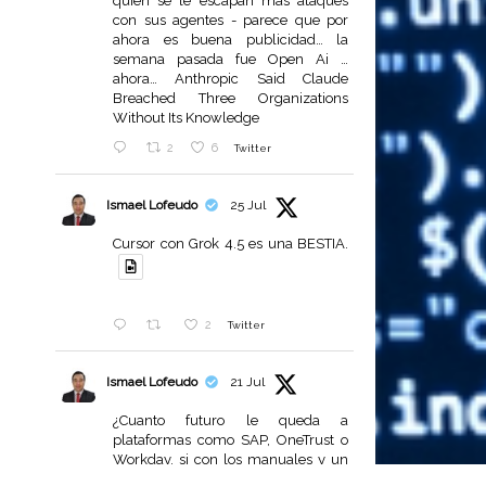
quien se le escapan mas ataques
con sus agentes - parece que por
ahora es buena publicidad… la
semana pasada fue Open Ai …
ahora… Anthropic Said Claude
Breached Three Organizations
Without Its Knowledge
2
6
Twitter
Ismael Lofeudo
25 Jul
Cursor con Grok 4.5 es una BESTIA.
2
Twitter
Ismael Lofeudo
21 Jul
¿Cuanto futuro le queda a
plataformas como SAP, OneTrust o
Workday, si con los manuales y un
poco de IA las empresas pueden