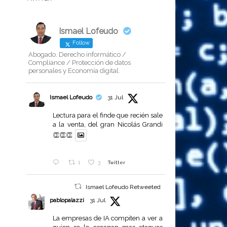
Ismael Lofeudo
Follow
Abogado. Derecho informático /
Compliance / Protección de datos
personales y Economía digital.
Ismael Lofeudo
31 Jul
Lectura para el finde que recién sale
a la venta, del gran Nicolás Grandi
👏👏👏
1
3
Twitter
Ismael Lofeudo Retweeted
pablopalazzi
31 Jul
La empresas de IA compiten a ver a