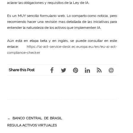
aclarar las obligaciones y requisitos de la Ley de IA.
Es un MUY sencillo formulario web. Lo comparto como noticia, pero
recomiendo hacer una revisión mas detallada de las iniciativas para
entender la naturaleza de los activos que implementen IA.
Aún está en etapa beta y en inglés, se puede consultar en este
enlace:
https://
ai-act-service-desk.ec.europa.eu/en/eu-ai-act-
c
ompliance-checker
Share this Post
Post
←
BANCO CENTRAL DE BRASIL
REGULA ACTIVOS VIRTUALES
navigation