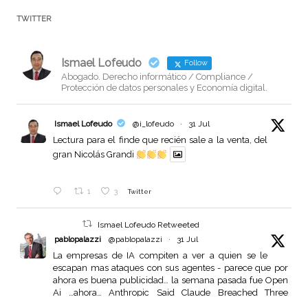
TWITTER
Ismael Lofeudo
Follow
Abogado. Derecho informático / Compliance /
Protección de datos personales y Economía digital.
Ismael Lofeudo
@i_lofeudo
·
31 Jul
Lectura para el finde que recién sale a la venta, del
gran Nicolás Grandi
1
3
Twitter
Ismael Lofeudo Retweeted
pablopalazzi
@pablopalazzi
·
31 Jul
La empresas de IA compiten a ver a quien se le
escapan mas ataques con sus agentes - parece que por
ahora es buena publicidad… la semana pasada fue Open
Ai …ahora… Anthropic Said Claude Breached Three
Organizations Without Its Knowledge