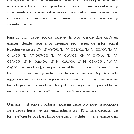
maneja los datos, que generalmente está oculta a simple vista, pero
acompaña a los archivos.] que los archivos multimedia contienen y
que revelan aún más información. Esos datos bien pueden ser
utilizados por personas que quieran vulnerar sus derechos, y
cometer delitos.
Para concluir, cabe recordar que en la provincia de Buenos Aires
existen desde hace años diversos regímenes de información[
Pueden verse las DN “B” 59/06, “B” Nº 001/04, “B” N° 60/09, “B” Nº
036/06, “B” Nº 067/06, “B” Nº 069/02, RN Nº 037/15, “B” Nº
029/06, “B” Nº 044/05, “B” Nº 046/05, “B” Nº 025/06 y “B” Nº
059/06, entre otras.], que permiten al fisco conocer información de
los contribuyentes, y este tipo de iniciativas de Big Data sólo
aggiorna a estos clásicos regímenes, aprovechando mejor las nuevas
tecnologías, e innovando en las políticas de gobierno para obtener
recursos y cumplir, en definitiva con los fines del estado.
Una administración tributaria moderna debe promover la adopción
de nuevas herramientas vinculadas a las TIC´s, para detectar de
forma eficiente posibles focos de evasión y determinar si existe o no
interés fiscal. Todo esto permite ahorrar recursos de los
contribuyentes y optimizar las tareas de fiscalización para